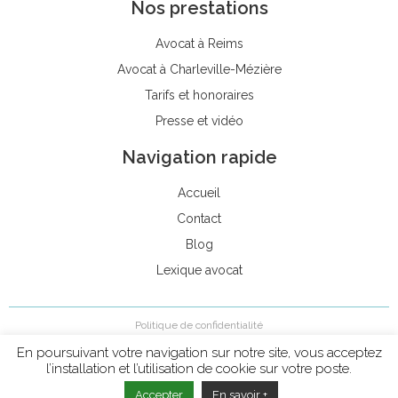
Nos prestations
Avocat à Reims
Avocat à Charleville-Mézière
Tarifs et honoraires
Presse et vidéo
Navigation rapide
Accueil
Contact
Blog
Lexique avocat
Politique de confidentialité
Mentions légales
En poursuivant votre navigation sur notre site, vous acceptez
l’installation et l’utilisation de cookie sur votre poste.
©2020 LAQUILLE AVOCAT
Agence de conseil en communication Reims
Accepter
En savoir +
: IMPAAKT