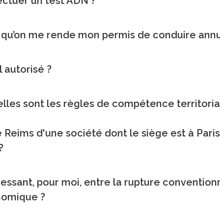
ectuer un test ADN ?
e qu’on me rende mon permis de conduire annu
 autorisé ?
elles sont les règles de compétence territori
Reims d'une société dont le siège est à Paris, d
?
téressant, pour moi, entre la rupture conventio
onomique ?