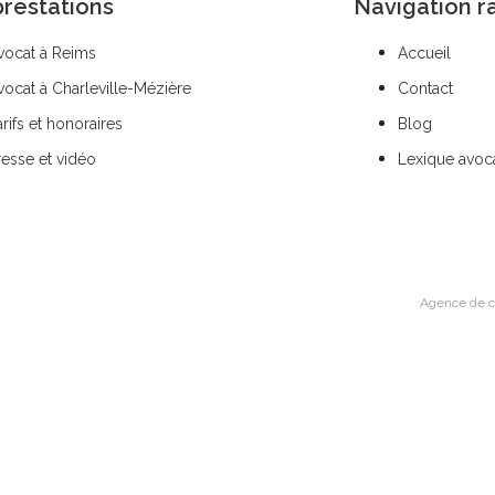
restations
Navigation r
vocat à Reims
Accueil
vocat à Charleville-Mézière
Contact
arifs et honoraires
Blog
resse et vidéo
Lexique avoc
Agence de c