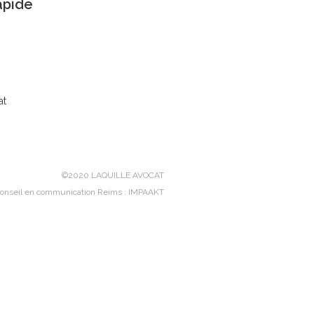
apide
at
©2020 LAQUILLE AVOCAT
onseil en communication Reims
: IMPAAKT