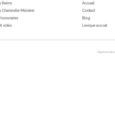
à Reims
Accueil
à Charleville-Mézière
Contact
t honoraires
Blog
et vidéo
Lexique avocat
Agence de c