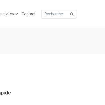
ctivités
Contact
apide