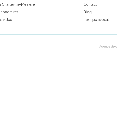
à Charleville-Mézière
Contact
t honoraires
Blog
et vidéo
Lexique avocat
Agence de c