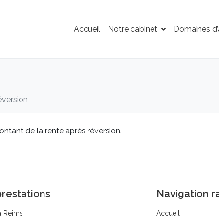
Accueil
Notre cabinet
Domaines d’a
n
éversion
montant de la rente après réversion.
restations
Navigation r
à Reims
Accueil